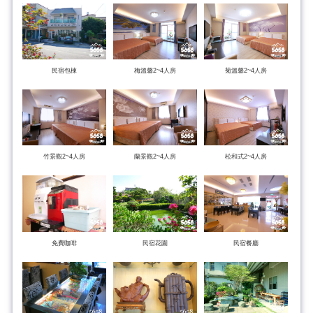
民宿包棟
梅溫馨2~4人房
菊溫馨2~4人房
竹景觀2~4人房
蘭景觀2~4人房
松和式2~4人房
免費咖啡
民宿花園
民宿餐廳