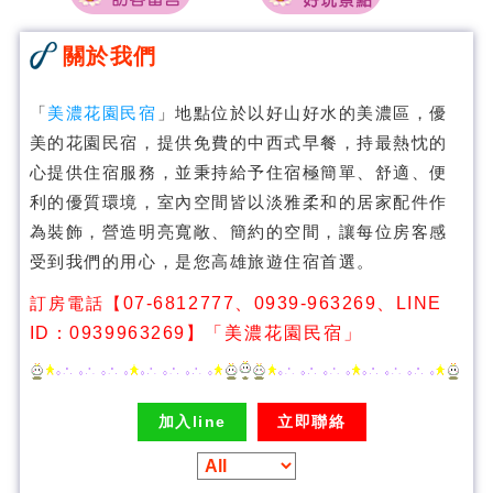
關於我們
「
美濃花園民宿
」地點位於以好山好水的美濃區，優
美的花園民宿，提供免費的中西式早餐，持最熱忱的
心提供住宿服務，並秉持給予住宿極簡單、舒適、便
利的優質環境，室內空間皆以淡雅柔和的居家配件作
為裝飾，營造明亮寬敞、簡約的空間，讓每位房客感
受到我們的用心，是您高雄旅遊住宿首選。
訂房電話【
07-6812777、0939-963269
、LINE
ID：0939963269】
「美濃花園民宿」
加入line
立即聯絡