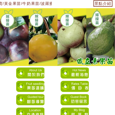
/黃金果苗/牛奶果苗/波羅蜜果苗/榴槤密果苗/酪梨果苗/板栗
景點介紹