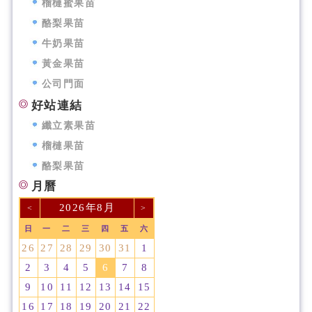
榴槤蜜果苗
酪梨果苗
牛奶果苗
黃金果苗
公司門面
好站連結
纖立素果苗
榴槤果苗
酪梨果苗
月曆
2026年8月
<
>
日
一
二
三
四
五
六
26
27
28
29
30
31
1
2
3
4
5
6
7
8
9
10
11
12
13
14
15
16
17
18
19
20
21
22