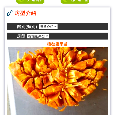
房型介紹
館別(類別)
房型
榴槤蜜果苗