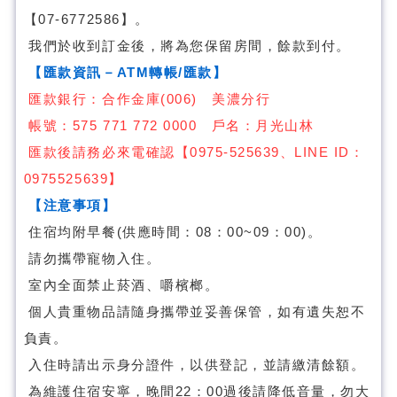
【07-6772586】。
我們於收到訂金後，將為您保留房間，餘款到付。
【匯款資訊－ATM轉帳/匯款】
匯款銀行：合作金庫(006) 美濃分行
帳號：575 771 772 0000 戶名：月光山林
匯款後請務必來電確認【0975-525639、LINE ID：
0975525639】
【注意事項】
住宿均附早餐(供應時間：08：00~09：00)。
請勿攜帶寵物入住。
室內全面禁止菸酒、嚼檳榔。
個人貴重物品請隨身攜帶並妥善保管，如有遺失恕不
負責。
入住時請出示身分證件，以供登記，並請繳清餘額。
為維護住宿安寧，晚間22：00過後請降低音量，勿大