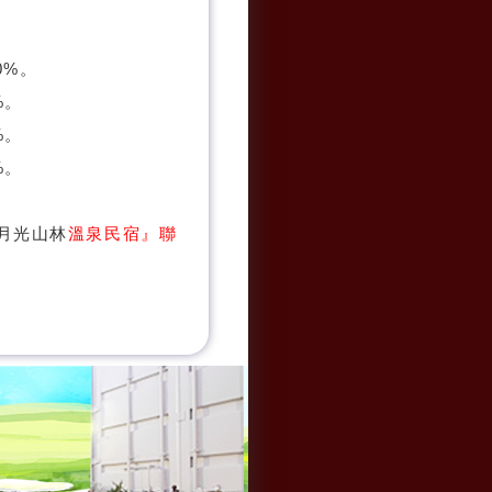
0%。
%。
%。
%。
月光山林
溫泉民宿』聯