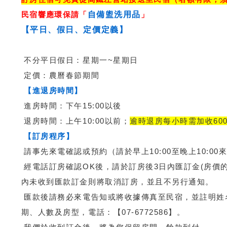
民宿響應環保請「
」
自備盥洗用品
【平日、假日、定價定義】
不分平日假日：星期一~星期日
定價：農曆春節期間
【進退房時間】
進房時間：下午15:00以後
退房時間：上午10:00以前；
逾時退房每小時需加收60
【訂房程序】
請事先來電確認或預約（請於早上10:00至晚上10:00
經電話訂房確認OK後，請於訂房後3日內匯訂金(房價的
內未收到匯款訂金則將取消訂房，並且不另行通知。
匯款後請務必來電告知或將收據傳真至民宿，並註明姓
期、人數及房型，電話：【07-6772586】。