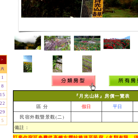
>
六
1
8
15
『月光山林』房價一覽表
22
區 分
假日
平日
29
民宿外觀暨景觀(二)
5
備註：
訂房住宿可免費從高鐵左營站接送至民宿（名額有限，