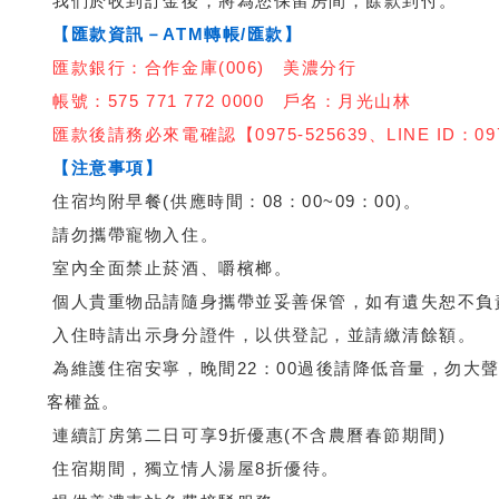
我們於收到訂金後，將為您保留房間，餘款到付。
【匯款資訊－ATM轉帳/匯款】
匯款銀行：合作金庫(006) 美濃分行
帳號：575 771 772 0000 戶名：月光山林
匯款後請務必來電確認【0975-525639、LINE ID：097
【注意事項】
住宿均附早餐(供應時間：08：00~09：00)。
請勿攜帶寵物入住。
室內全面禁止菸酒、嚼檳榔。
個人貴重物品請隨身攜帶並妥善保管，如有遺失恕不負
入住時請出示身分證件，以供登記，並請繳清餘額。
為維護住宿安寧，晚間22：00過後請降低音量，勿大
客權益。
連續訂房第二日可享9折優惠(不含農曆春節期間)
住宿期間，獨立情人湯屋8折優待。