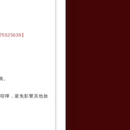
5525639】
責。
聲喧嘩，避免影響其他旅