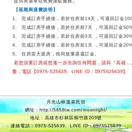
提供美濃車站免費接駁服務。
【延期與退費說明】
1、 完成訂房手續後，若於住房前14天，可退回訂金10
2、 完成訂房手續後，若於住房前7天 ，可退回訂金50
3、 完成訂房手續後，若於住房前3天 ，可退回訂金30
4、 完成訂房手續後，若於住房前1天 ，可退回訂金20
5、 住房當天退房，視同放棄退還訂金。
若您須要訂房或想進一步洽詢任何問題，請與『高雄．
繫，電話【0975-525639、LINE ID：0975525639】
月光山林溫泉民宿
網址：http://5658tw.com/moonlight/
地址：高雄市杉林區桐竹路209號
連絡電話：0975-525639、LINE ID：0975525639