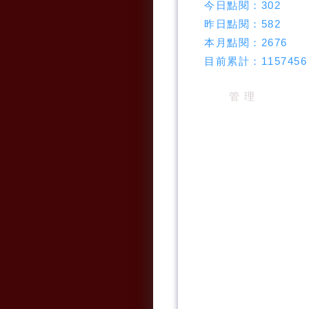
今日點閱：
302
昨日點閱：
582
本月點閱：
2676
目前累計：
1157456
管 理