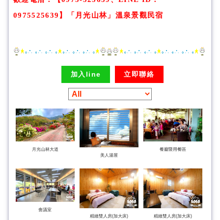
0975525639】
「
月光山林
」溫泉景觀民宿
加入line
立即聯絡
月光山林大道
餐廳暨用餐區
美人湯屋
會議室
精緻雙人房(加大床)
精緻雙人房(加大床)