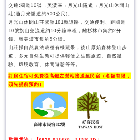
交通:國道10號→美濃區→月光山隧道→月光山休閒山
莊(過月光隧道約500公尺)。
月光山林
月光山休閒山莊緊臨181縣道路，交通便利、距國道
10號旗山交流道約10分鐘車程，離杉林市集約2分
鐘、離美濃市集約5分鐘。
山莊採自然農法栽種有機蔬果，後山原始森林登山步
道，多元自然生態可提供輕便之生態旅遊、自然體
驗、環境教育、休閒遊憩等等。
訂房住宿可免費從高鐵左營站接送至民宿（名額有限，
須先提前預約）
歡迎電洽
：
【0975-525639、LINE ID：