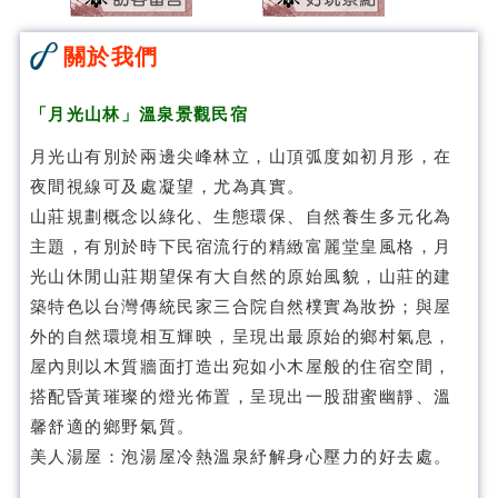
關於我們
「
月光山林
」溫泉景觀民宿
月光山有別於兩邊尖峰林立，山頂弧度如初月形，在
夜間視線可及處凝望，尤為真實。
山莊規劃概念以綠化、生態環保、自然養生多元化為
主題，有別於時下民宿流行的精緻富麗堂皇風格，月
光山休閒山莊期望保有大自然的原始風貌，山莊的建
築特色以台灣傳統民家三合院自然樸實為妝扮；與屋
外的自然環境相互輝映，呈現出最原始的鄉村氣息，
屋內則以木質牆面打造出宛如小木屋般的住宿空間，
搭配昏黃璀璨的燈光佈置，呈現出一股甜蜜幽靜、溫
馨舒適的鄉野氣質。
美人湯屋：泡湯屋冷熱溫泉紓解身心壓力的好去處。
月光山林溫泉民宿