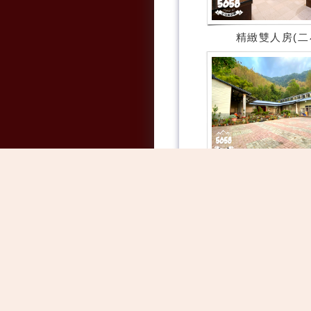
精緻雙人房(二
民宿外觀暨景觀
綠色隧道