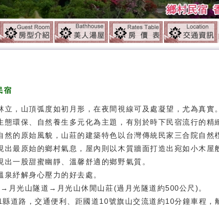
民宿
林立，山頂弧度如初月形，在夜間視線可及處凝望，尤為真實
生態環保、自然養生多元化為主題，有別於時下民宿流行的精
自然的原始風貌，山莊的建築特色以台灣傳統民家三合院自然
現出最原始的鄉村氣息，屋內則以木質牆面打造出宛如小木屋
現出一股甜蜜幽靜、溫馨舒適的鄉野氣質。
溫泉紓解身心壓力的好去處。
月光山林溫泉民宿
區→月光山隧道→月光山休閒山莊(過月光隧道約500公尺)。
月
1縣道路，交通便利、距國道10號旗山交流道約10分鐘車程，