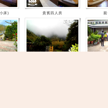
小床)
貴賓四人房
親
(一)
民宿外觀暨景觀(二)
民宿入口