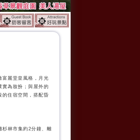
。
緻富麗堂皇風格，月光
樸實為妝扮；與屋外的
般的住宿空間，搭配昏
光山林
離杉林市集約2分鐘、離