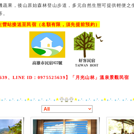
機蔬果，後山原始森林登山步道，多元自然生態可提供輕便之
等。
左營站接送至民宿（名額有限，須先提前預約）
5639、LINE ID：0975525639】
「
月光山林
」溫泉景觀民宿