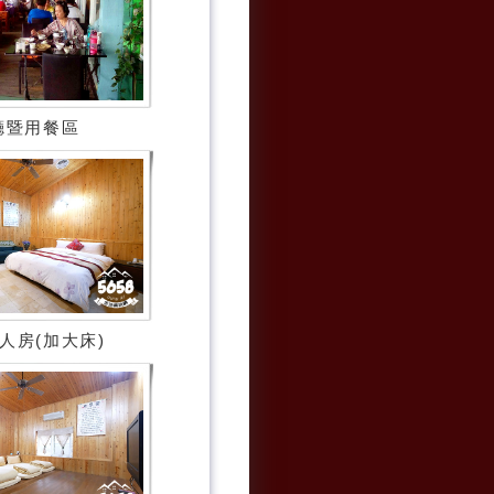
廳暨用餐區
人房(加大床)