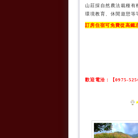
山莊採自然農法栽種有
環境教育、休閒遊憩等
訂房住宿可免費從高鐵
歡迎電洽
：
【0975-52