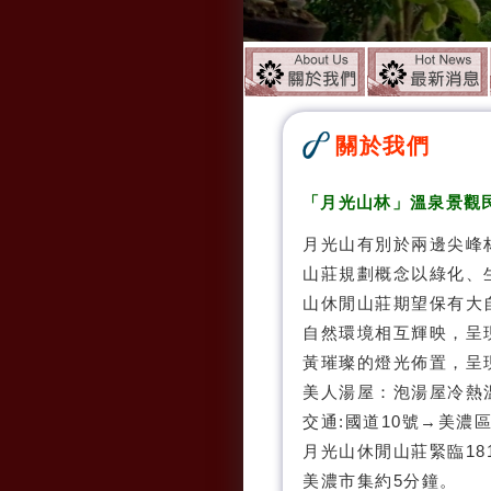
關於我們
「
月光山林
」溫泉景觀
月光山有別於兩邊尖峰
山莊規劃概念以綠化、
山休閒山莊期望保有大
自然環境相互輝映，呈
黃璀璨的燈光佈置，呈
美人湯屋：泡湯屋冷熱
交通:國道10號→美濃
月光山休閒山莊緊臨18
美濃市集約5分鐘。