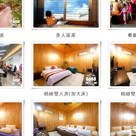
道
美人湯屋
餐
精緻雙人房(加大床)
精緻雙