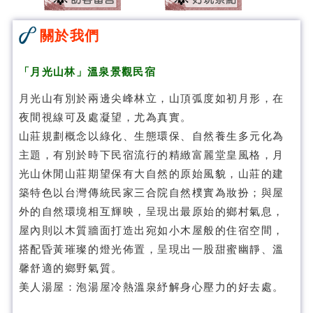
關於我們
「
月光山林
」溫泉景觀民宿
月光山有別於兩邊尖峰林立，山頂弧度如初月形，在
夜間視線可及處凝望，尤為真實。
山莊規劃概念以綠化、生態環保、自然養生多元化為
主題，有別於時下民宿流行的精緻富麗堂皇風格，月
光山休閒山莊期望保有大自然的原始風貌，山莊的建
築特色以台灣傳統民家三合院自然樸實為妝扮；與屋
外的自然環境相互輝映，呈現出最原始的鄉村氣息，
屋內則以木質牆面打造出宛如小木屋般的住宿空間，
搭配昏黃璀璨的燈光佈置，呈現出一股甜蜜幽靜、溫
馨舒適的鄉野氣質。
美人湯屋：泡湯屋冷熱溫泉紓解身心壓力的好去處。
月光山林溫泉民宿