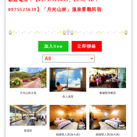
0975525639】
「
月光山林
」溫泉景觀民宿
加入line
立即聯絡
月光山林大道
餐廳暨用餐區
美人湯屋
會議室
精緻雙人房(加大床)
精緻雙人房(加大床)