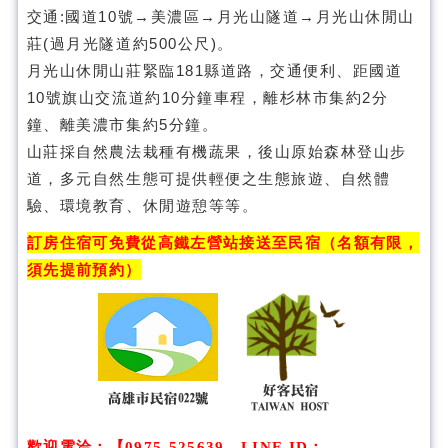
交通:國道10號→美濃區→月光山隧道→月光山休閒山
莊(過月光隧道約500公尺)。
月光山林
月光山休閒山莊緊臨181縣道路，交通便利、距國道
10號旗山交流道約10分鐘車程，離杉林市集約2分
鐘、離美濃市集約5分鐘。
山莊採自然農法栽種有機蔬果，後山原始森林登山步
道，多元自然生態可提供輕便之生態旅遊、自然體
驗、環境教育、休閒遊憩等等。
訂房住宿可免費從高鐵左營站接送至民宿（名額有限，
須先提前預約）
歡迎電洽
：
【0975-525639、LINE ID：