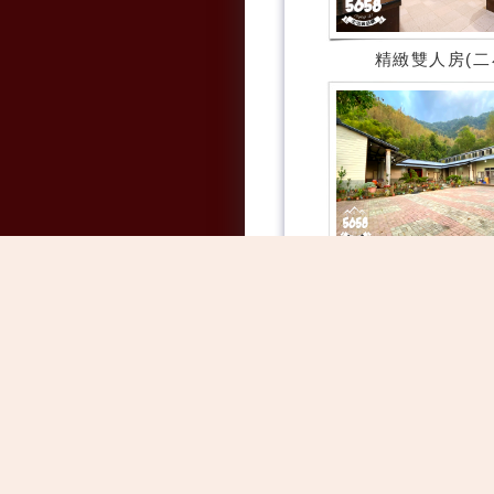
精緻雙人房(二
民宿外觀暨景觀
綠色隧道