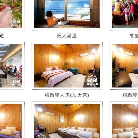
道
美人湯屋
餐
精緻雙人房(加大床)
精緻雙