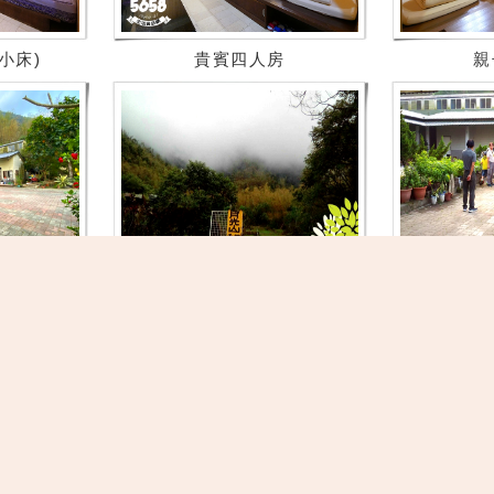
小床)
貴賓四人房
親
(一)
民宿外觀暨景觀(二)
民宿入口