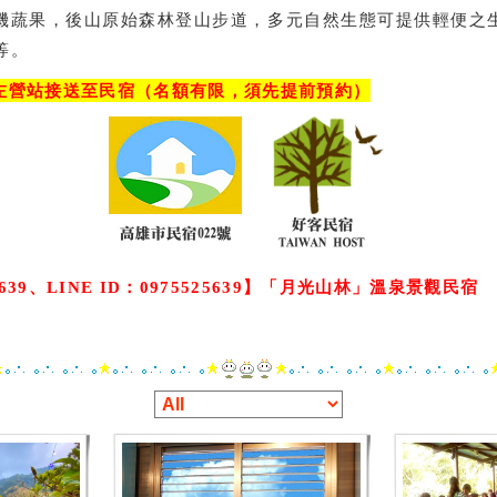
機蔬果，後山原始森林登山步道，多元自然生態可提供輕便之
等。
左營站接送至民宿（名額有限，須先提前預約）
5639、LINE ID：0975525639】
「
月光山林
」溫泉景觀民宿