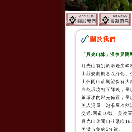
關於我們
「
月光山林
」溫泉景觀
月光山有別於兩邊尖峰
山莊規劃概念以綠化、
山休閒山莊期望保有大
自然環境相互輝映，呈
黃璀璨的燈光佈置，呈
美人湯屋：泡湯屋冷熱
交通:國道10號→美濃
月光山休閒山莊緊臨18
美濃市集約5分鐘。