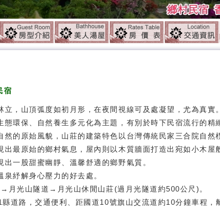
民宿
林立，山頂弧度如初月形，在夜間視線可及處凝望，尤為真實
生態環保、自然養生多元化為主題，有別於時下民宿流行的精
自然的原始風貌，山莊的建築特色以台灣傳統民家三合院自然
現出最原始的鄉村氣息，屋內則以木質牆面打造出宛如小木屋
現出一股甜蜜幽靜、溫馨舒適的鄉野氣質。
溫泉紓解身心壓力的好去處。
月光山林溫泉民宿
區→月光山隧道→月光山休閒山莊(過月光隧道約500公尺)。
月
1縣道路，交通便利、距國道10號旗山交流道約10分鐘車程，