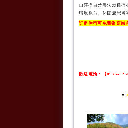
山莊採自然農法栽種有
環境教育、休閒遊憩等
訂房住宿可免費從高鐵
歡迎電洽
：
【0975-52