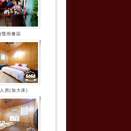
廳暨用餐區
人房(加大床)