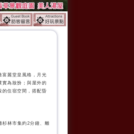
。
緻富麗堂皇風格，月光
樸實為妝扮；與屋外的
般的住宿空間，搭配昏
光山林
離杉林市集約2分鐘、離