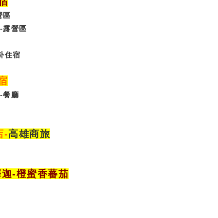
宿
營區
-露營區
卦
住宿
宿
-
餐廳
店
-
高雄商旅
釋迦-橙蜜香蕃茄