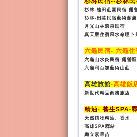
杉林民宿
-
-杉林民
杉林-桂田莊園民宿-露
杉林-田莊民宿藝術葫蘆
月光山林溫泉民宿
真天嚴住宿風水命理卜
六龜民宿
-
六龜住
六龜山水炎民宿-露營區
六龜利百加藝術山莊
高雄旅館
-
高雄飯
新世代精品商務旅店
精油- 養生SPA
-
天然植物精油、香水
高雄SPA驛站
纖立素果苗