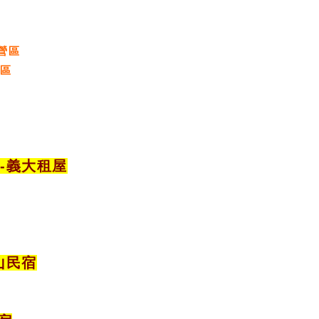
營區
營區
宿
-義大租屋
山民宿