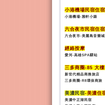
小港機場民宿住宿
小港機場-雅軒小築
六合夜市民宿
住
六合夜市-美麗島音樂城
經絡按摩
愛河-高雄SPA驛站
三多商圈
-85 大
新世代精品商務旅店
三多商圈-R8環保商旅
美濃民宿
-
美濃住
美濃中正湖民宿