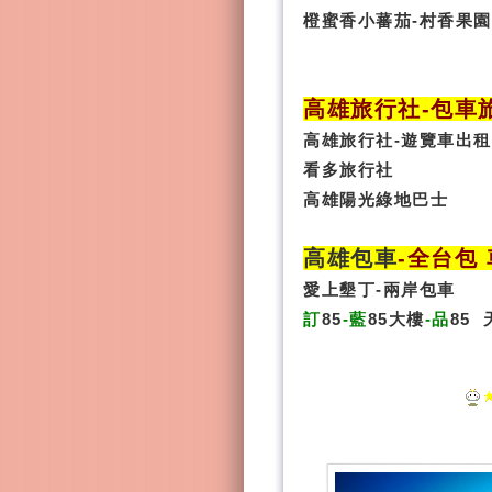
橙蜜香小蕃茄-村香果園
高雄旅行社
-
包車
高雄旅行社
-
遊覽車出租
看多旅行社
高雄陽光綠地巴士
高雄包車
-
全台包 
愛上墾丁-兩岸包車
訂
85
-藍
85大樓
-品
85