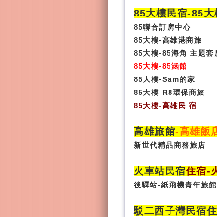
85大樓民宿-
85
85聯合訂房中心
85大樓-高雄港商旅
85大樓-85海角 主題套
85大樓-85涵館
85大樓-Sam的家
85大樓-R8環保商旅
85大樓
-
高雄民 宿
高雄旅館
-
高雄飯
新世代精品商務旅店
火車站民宿
住宿
-
後驛站-紙飛機青年旅館
駁二西子灣民宿