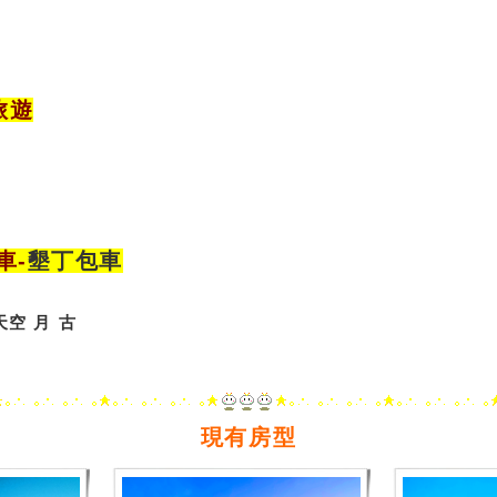
旅遊
車
-
墾丁包車
天空
月
古
現有房型