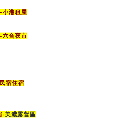
-小港租屋
宿
-六合夜市
樓民宿住宿
宿
-
美濃露營區