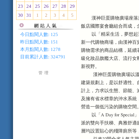
23
24
25
26
27
28
29
30
31
1
2
3
4
5
漢神巨蛋購物廣場座落於
飯店國際宴會廳組合而成，含
以「精采生活，夢想起飛
今日點閱人數:
125
新一代購物商場，由漢神百
昨日點閱人數:
151
本月點閱人數:
1278
購物需求的商品結構，延續
目前累計人數:
324791
級化妝品旗艦大店、流行女
新視野。
管 理
漢神巨蛋購物廣場以溫柔
建築規劃上，是以舒適性、
計上，力求以生態、節能、
及擁有省水標章的沖水系統
營造一個低污染的購物空間
以「A Day for Sp
派的雙向手扶梯、典雅舒適
層均設置貼心的殘障廁所等
引進22間全省人氣主題餐