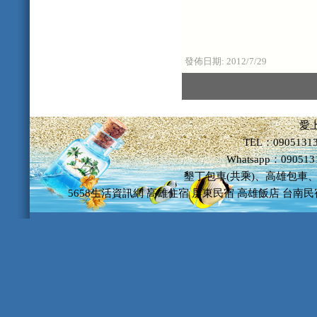
發佈日期:
2012/7/29
愛
TEL：09051313
Whatsapp：09051
墾丁包車(共乘)、高雄包車
5658生活資訊網
高雄住宿
屏東民宿
高雄飯店
台南民