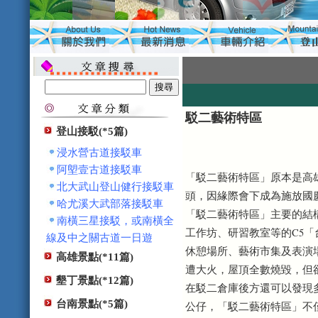
駁二藝術特區
登山接駁(*5篇)
浸水營古道接駁車
阿塱壹古道接駁車
「駁二藝術特區」原本是高
北大武山登山健行接駁車
頭，因緣際會下成為施放國
哈尤溪大武部落接駁車
「駁二藝術特區」主要的結
南橫三星接駁，或南橫全
工作坊、研習教室等的C5
線及中之關古道一日遊
休憩場所、藝術市集及表演
高雄景點(*11篇)
遭大火，屋頂全數燒毀，但
墾丁景點(*12篇)
在駁二倉庫後方還可以發現
台南景點(*5篇)
公仔，「駁二藝術特區」不