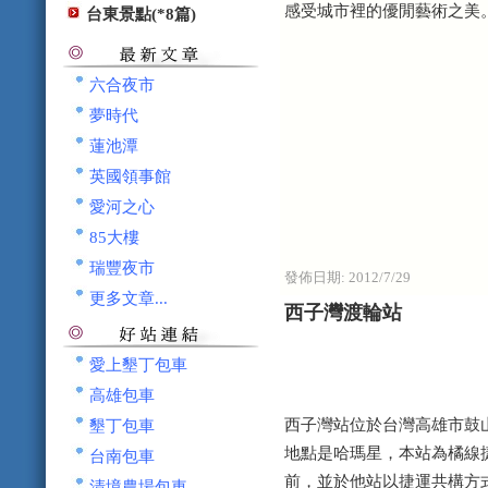
感受城市裡的優閒藝術之美
台東景點(*8篇)
六合夜市
夢時代
蓮池潭
英國領事館
愛河之心
85大樓
瑞豐夜市
發佈日期:
2012/7/29
更多文章...
西子灣渡輪站
愛上墾丁包車
高雄包車
西子灣站位於台灣高雄市鼓
墾丁包車
地點是哈瑪星，本站為橘線
台南包車
前，並於他站以捷運共構方
清境農場包車