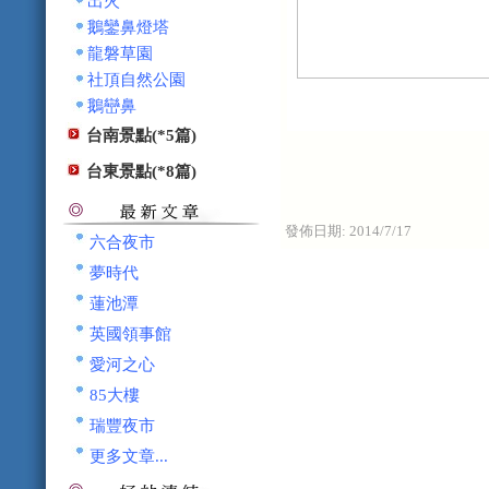
出火
鵝鑾鼻燈塔
龍磐草園
社頂自然公園
鵝巒鼻
台南景點(*5篇)
台東景點(*8篇)
發佈日期:
2014/7/17
六合夜市
夢時代
蓮池潭
英國領事館
愛河之心
85大樓
瑞豐夜市
更多文章...