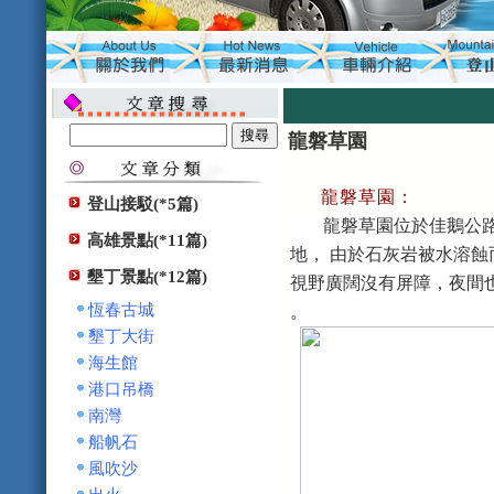
龍磐草園
龍磐草園
：
登山接駁(*5篇)
龍磐草園位於佳鵝公
高雄景點(*11篇)
地， 由於石灰岩被水溶
墾丁景點(*12篇)
視野廣闊沒有屏障，夜間
恆春古城
。
墾丁大街
海生館
港口吊橋
南灣
船帆石
風吹沙