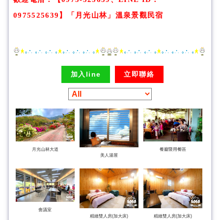
0975525639】
「
月光山林
」溫泉景觀民宿
加入line
立即聯絡
月光山林大道
餐廳暨用餐區
美人湯屋
會議室
精緻雙人房(加大床)
精緻雙人房(加大床)