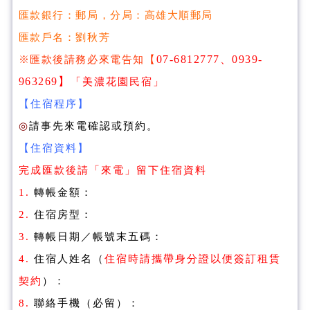
匯款銀行：郵局，分局：高雄大順郵局
匯款戶名：劉秋芳
【
07-6812777、0939-
※匯款後請務必來電告知
963269
】
「美濃花園民宿」
【住宿程序】
◎
請事先來電確認或預約。
【住宿資料】
完成匯款後請「來電」留下住宿資料
1.
轉帳金額：
2.
住宿房型：
3.
轉帳日期／帳號末五碼：
4.
住宿人姓名（
住宿時請攜帶身分證以便簽訂租賃
契約
）：
8.
聯絡手機（必留）：