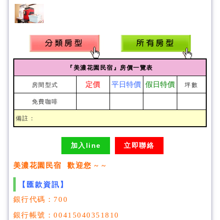
『美濃花園民宿』房價一覽表
定價
平日特價
假日特價
房間型式
坪數
免費咖啡
備註：
加入line
立即聯絡
美濃花園民宿 歡迎您 ~ ~
【匯款資訊】
銀行代碼：700
銀行帳號：00415040351810