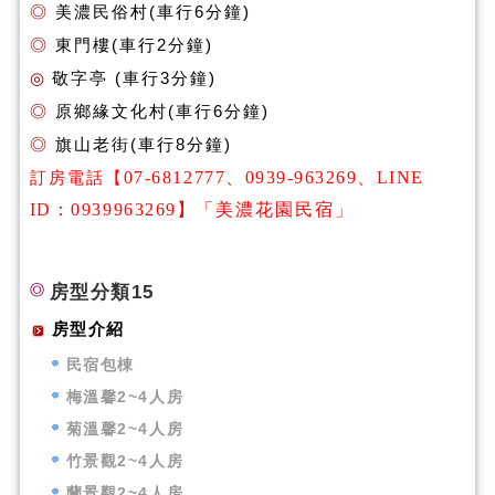
◎
美濃民俗村(
車行6分鐘)
◎
東門樓(
車行2分鐘)
◎
敬字亭 (
車行3分鐘)
◎
原鄉緣文化村(
車行6分鐘)
◎
旗山老街(
車行8分鐘
)
訂房電話【
07-6812777、0939-963269
、
LINE
ID：0939963269
】
「美濃花園民宿」
房型分類15
房型介紹
民宿包棟
梅溫馨2~4人房
菊溫馨2~4人房
竹景觀2~4人房
蘭景觀2~4人房