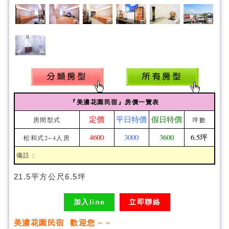
『美濃花園民宿』房價一覽表
定價
平日特價
假日特價
房間型式
坪數
4600
3000
3600
6.5坪
松和式2~4人房
備註：
21.5平方公尺6.5坪
加入line
立即聯絡
美濃花園民宿 歡迎您 ~ ~