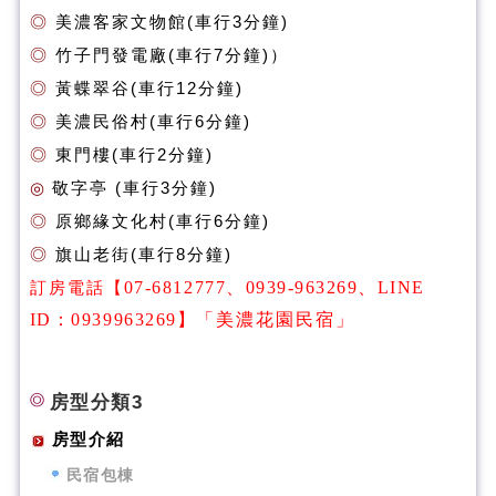
◎
美濃客家文物館(車行3分鐘)
◎
竹子門發電廠(
車行7分鐘)）
◎
黃蝶翠谷(
車行12分鐘)
◎
美濃民俗村(
車行6分鐘)
◎
東門樓(
車行2分鐘)
◎
敬字亭 (
車行3分鐘)
◎
原鄉緣文化村(
車行6分鐘)
◎
旗山老街(
車行8分鐘
)
訂房電話【
07-6812777、0939-963269
、
LINE
ID：0939963269
】
「美濃花園民宿」
房型分類3
房型介紹
民宿包棟