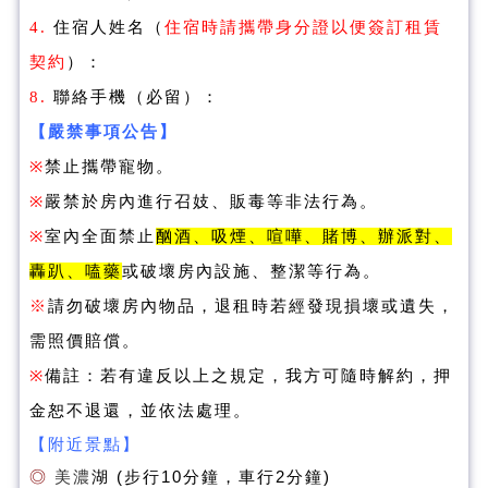
4.
住宿人姓名（
住宿時請攜帶身分證以便簽訂租賃
契約
）：
8.
聯絡手機（必留）：
【嚴禁事項公告】
※
禁止攜帶寵物。
※
嚴禁於房內進行召妓、販毒等非法行為。
※
室內全面禁止
酗酒、吸煙、喧嘩、賭博、辦派對、
轟趴、嗑藥
或破壞房內設施、整潔等行為。
※
請勿破壞房內物品，退租時若經發現損壞或遺失，
需照價賠償。
※
備註：若有違反以上之規定，我方可隨時解約，押
金恕不退還，並依法處理。
【附近景點】
◎
美濃
湖 (步行10分鐘，車行2分鐘)