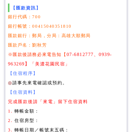
【匯款資訊】
銀行代碼：700
銀行帳號：00415040351810
匯款銀行：郵局，分局：高雄大順郵局
匯款戶名：劉秋芳
【
07-6812777、0939-
※匯款後請務必來電告知
963269
】
「美濃花園民宿」
【住宿程序】
◎
請事先來電確認或預約。
【住宿資料】
完成匯款後請「來電」留下住宿資料
1.
轉帳金額：
2.
住宿房型：
3.
轉帳日期／帳號末五碼：