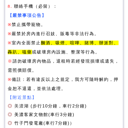
8.
聯絡手機（必留）：
【嚴禁事項公告】
※
禁止攜帶寵物。
※
嚴禁於房內進行召妓、販毒等非法行為。
※
室內全面禁止
酗酒、吸煙、喧嘩、賭博、辦派對、
轟趴、嗑藥
或破壞房內設施、整潔等行為。
※
請勿破壞房內物品，退租時若經發現損壞或遺失，
需照價賠償。
※
備註：若有違反以上之規定，我方可隨時解約，押
金恕不退還，並依法處理。
【附近景點】
◎
美濃
湖 (步行10分鐘，車行2分鐘)
◎
美濃客家文物館(車行3分鐘)
◎
竹子門發電廠(
車行7分鐘)）