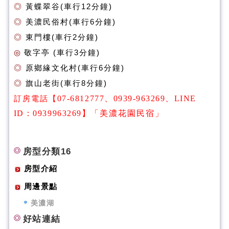
◎
黃蝶翠谷(
車行12分鐘)
◎
美濃民俗村(
車行6分鐘)
◎
東門樓(
車行2分鐘)
◎
敬字亭 (
車行3分鐘)
◎
原鄉緣文化村(
車行6分鐘)
◎
旗山老街(
車行8分鐘
)
訂房電話【
07-6812777、0939-963269
、
LINE
ID：0939963269
】
「美濃花園民宿」
房型分類16
房型介紹
周邊景點
美濃湖
好站連結