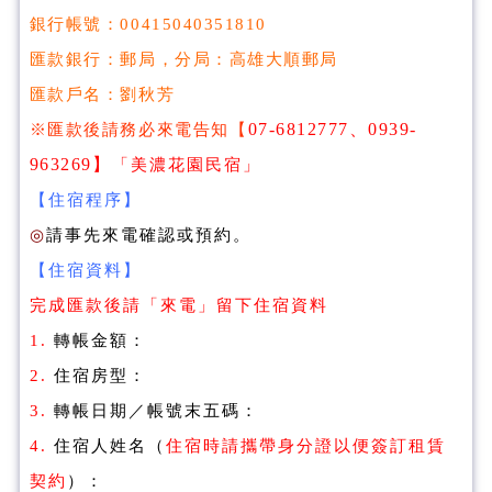
銀行帳號：00415040351810
匯款銀行：郵局，分局：高雄大順郵局
匯款戶名：劉秋芳
【
07-6812777、0939-
※匯款後請務必來電告知
963269
】
「美濃花園民宿」
【住宿程序】
◎
請事先來電確認或預約。
【住宿資料】
完成匯款後請「來電」留下住宿資料
1.
轉帳金額：
2.
住宿房型：
3.
轉帳日期／帳號末五碼：
4.
住宿人姓名（
住宿時請攜帶身分證以便簽訂租賃
契約
）：