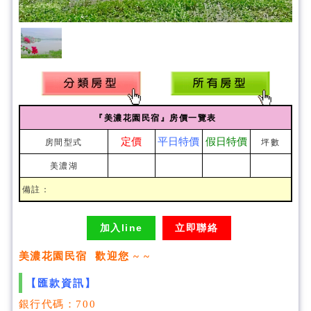
『美濃花園民宿』房價一覽表
定價
平日特價
假日特價
房間型式
坪數
美濃湖
備註：
加入line
立即聯絡
美濃花園民宿 歡迎您 ~ ~
【匯款資訊】
銀行代碼：700