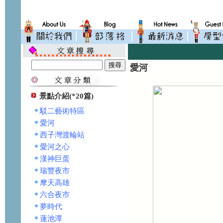
愛河
景點介紹(*20篇)
駁二藝術特區
愛河
西子灣渡輪站
愛河之心
漢神巨蛋
瑞豐夜市
摩天高雄
六合夜市
夢時代
蓮池潭