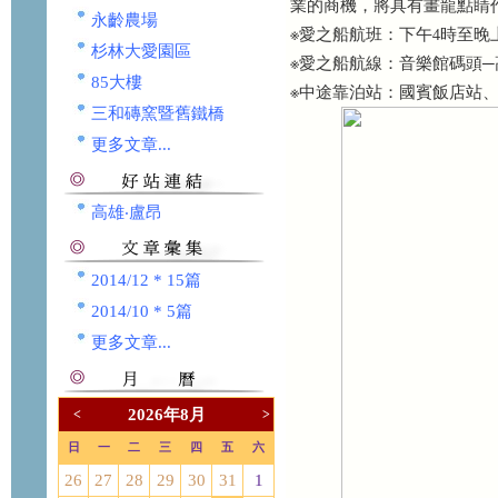
業的商機，將具有畫龍點睛
永齡農場
※愛之船航班：下午4時至晚上
杉林大愛園區
※愛之船航線：音樂館碼頭─
85大樓
※中途靠泊站：國賓飯店站
三和磚窯暨舊鐵橋
更多文章...
高雄‧盧昂
2014/12 * 15篇
2014/10 * 5篇
更多文章...
2026年8月
<
>
日
一
二
三
四
五
六
26
27
28
29
30
31
1