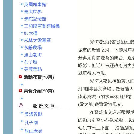
英國領事館
義大世界
佛陀記念館
三和磚窯暨舊鐵橋
85大樓
杉林大愛園區
愛河發源於高雄縣仁武鄉，
永齡農場
城市的母親之河。下游河岸
旗山老街
舟與元宵節燈會的舞台。過
孔子廟
昭彰，但近年來經政府努力
美濃景點
風華得以重現。
活動花絮(*0篇)
愛河入夜以後沿著水面點點
河"咖啡藝文廣場，散發迷
美食介紹(*0篇)
讓港灣城市的水岸休閒風情，為
(愛之船)遊覽愛河風光。
在高雄市交通局積極爭取下
美濃景點
的動力引擎小型觀光船，以
孔子廟
站供市民上下船 ，沿途瀏
旗山老街