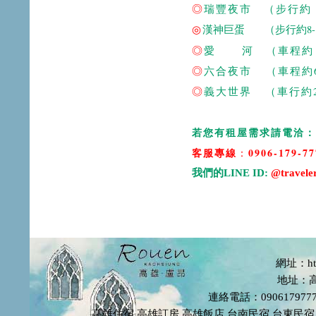
◎
瑞豐夜市 （步行約 5
◎
（步行約8-
漢神巨蛋
◎
愛 河 （車程約 8
◎
六合夜市 （車程約6
◎
義大世界 （車行約2
若您有租屋需求請電洽：
客服專線
0906-179-77
：
我們的LINE ID:
@traveler
網址：http
地址：
連絡電話：09061797
高雄住宿
高雄訂房
高雄飯店
台南民宿
台東民宿