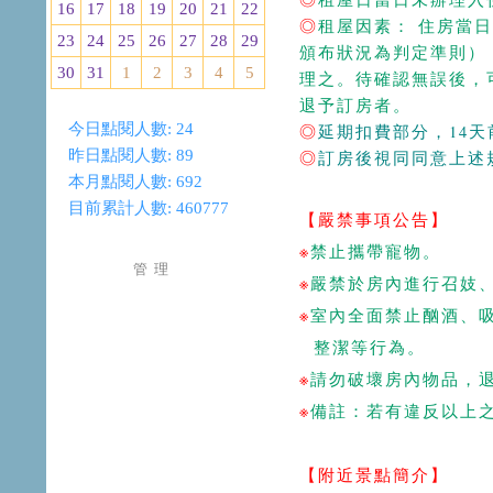
16
17
18
19
20
21
22
◎
租屋因素： 住房當
23
24
25
26
27
28
29
頒布狀況為判定準則）
30
31
1
2
3
4
5
理之。待確認無誤後，
退予訂房者。
今日點閱人數:
24
◎
延期扣費部分，14
昨日點閱人數:
89
◎
訂房後視同同意上述
本月點閱人數:
692
目前累計人數:
460777
【嚴禁事項公告】
※
禁止攜帶寵物。
管 理
※
嚴禁於房內進行召妓
※
室內全面禁止酗酒、
整潔等行為。
※
請勿破壞房內物品，
※
備註：若有違反以上
【附近景點簡介】