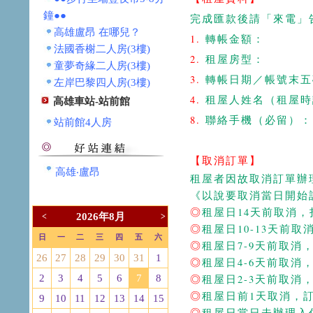
鐘●●
完成匯款後請「來電」
高雄盧昂 在哪兒？
1.
轉帳金額：
法國香榭二人房(3樓)
2.
租屋房型：
童夢奇緣二人房(3樓)
3.
轉帳日期／帳號末五
左岸巴黎四人房(3樓)
4.
租屋人姓名（租屋時
高雄車站-站前館
8.
聯絡手機（必留）：
站前館4人房
【取消訂單】
高雄‧盧昂
租屋者因故取消訂單辦
《以說要取消當日開始
◎
租屋日14天前取消，
2026年8月
<
>
◎
租屋日10-13天前取
日
一
二
三
四
五
六
◎
租屋日7-9天前取消
26
27
28
29
30
31
1
◎
租屋日4-6天前取消
◎
租屋日2-3天前取消
2
3
4
5
6
7
8
◎
租屋日前1天取消，
9
10
11
12
13
14
15
◎
租屋日當日未辦理入