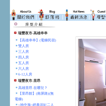
瑞豐夜市-高雄串串
【高雄串串】(電梯民宿)
雙人房
三人房
四人房
五人房
六人房
6-12人房
瑞豐夜市-里昂
高雄里昂 在哪兒？
【里昂館】(南屏路)(無
電梯)
~地中海~經典浴缸二人