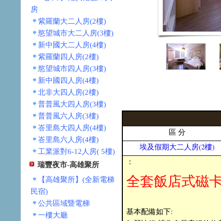
房
紫羅蘭大二人房(2樓)
慾望城市大二人房(3樓)
新中國大二人房(4樓)
紫羅蘭四人房(2樓)
慾望城市四人房(3樓)
新中國四人房(4樓)
北非大四人房(2樓)
普普風大四人房(3樓)
普普風六人房(3樓)
峇里島大四人房(4樓)
區 分
峇里島六人房(4樓)
埃及假期大二人房(2樓)
工業派對6-12人房( 5樓)
：
瑞豐夜市-高雄聚所
全套飯店式磁
【高雄聚所】(全新電梯
民宿)
公共區域暨電梯
基本配備如下:
一樓大廳