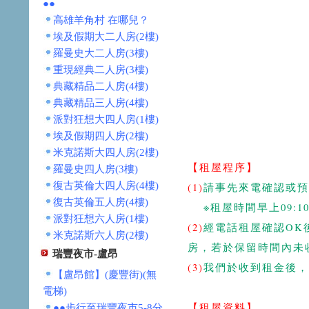
●●
高雄羊角村 在哪兒？
埃及假期大二人房(2樓)
羅曼史大二人房(3樓)
重現經典二人房(3樓)
典藏精品二人房(4樓)
典藏精品三人房(4樓)
派對狂想大四人房(1樓)
埃及假期四人房(2樓)
米克諾斯大四人房(2樓)
【租屋程序】
羅曼史四人房(3樓)
復古英倫大四人房(4樓)
(1)
請事先來電確認或預
復古英倫五人房(4樓)
※租屋時間早上09:10
派對狂想六人房(1樓)
(2)
經電話租屋確認OK
米克諾斯六人房(2樓)
房，
若於保留時間內未
瑞豐夜市-盧昂
(3)
我們於收到租金後，
【盧昂館】(慶豐街)(無
電梯)
【租屋資料】
●●步行至瑞豐夜市5-8分